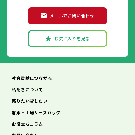
交野市
大阪狭山市
阪南市
加古川市
神戸市
姫路市
赤穂市
尼崎市
西脇市
明石市
宝塚市
西宮市
三木市
兵庫県
高砂市
洲本市
川西市
芦屋市
小野市
伊丹市
三田市
相生市
加西市
豊岡市
メールでお問い合わせ
丹波篠山市
加古川市
神戸市
姫路市
赤穂市
養父市
尼崎市
西脇市
丹波市
明石市
宝塚市
南あわじ市
西宮市
三木市
兵庫県
朝来市
高砂市
洲本市
淡路市
川西市
芦屋市
宍粟市
小野市
伊丹市
加東市
三田市
相生市
たつの市
加西市
豊岡市
丹波篠山市
加古川市
神戸市
姫路市
赤穂市
養父市
尼崎市
西脇市
丹波市
明石市
宝塚市
南あわじ市
西宮市
三木市
お気に入りを見る
朝来市
高砂市
洲本市
淡路市
川西市
芦屋市
宍粟市
小野市
伊丹市
加東市
三田市
相生市
たつの市
加西市
豊岡市
丹波篠山市
加古川市
赤穂市
養父市
西脇市
丹波市
宝塚市
南あわじ市
三木市
朝来市
高砂市
淡路市
川西市
宍粟市
小野市
加東市
三田市
たつの市
加西市
丹波篠山市
養父市
丹波市
南あわじ市
朝来市
淡路市
宍粟市
加東市
たつの市
社会貢献につながる
私たちについて
売りたい貸したい
倉庫・工場リースバック
お役立ちコラム