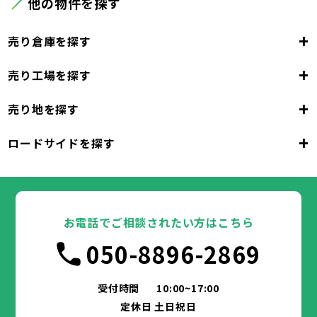
他の物件を探す
+
売り倉庫を探す
+
売り工場を探す
大阪府
+
売り地を探す
大阪市
堺市
岸和田市
豊中市
池田市
大阪府
吹田市
泉大津市
高槻市
貝塚市
守口市
+
ロードサイドを探す
枚方市
大阪市
茨木市
堺市
岸和田市
八尾市
泉佐野市
豊中市
池田市
富田林市
大阪府
寝屋川市
吹田市
泉大津市
河内長野市
高槻市
松原市
貝塚市
大東市
守口市
和泉市
箕面市
枚方市
大阪市
柏原市
茨木市
堺市
岸和田市
羽曳野市
八尾市
泉佐野市
豊中市
門真市
池田市
摂津市
富田林市
大阪府
高石市
寝屋川市
吹田市
藤井寺市
泉大津市
河内長野市
東大阪市
高槻市
松原市
貝塚市
泉南市
大東市
守口市
四條畷市
和泉市
交野市
箕面市
枚方市
大阪市
大阪狭山市
柏原市
茨木市
堺市
岸和田市
羽曳野市
八尾市
阪南市
泉佐野市
豊中市
門真市
池田市
摂津市
富田林市
お電話でご相談されたい方はこちら
高石市
寝屋川市
吹田市
藤井寺市
泉大津市
河内長野市
東大阪市
高槻市
松原市
貝塚市
泉南市
大東市
守口市
四條畷市
和泉市
050-8896-2869
交野市
箕面市
枚方市
大阪狭山市
柏原市
茨木市
羽曳野市
八尾市
阪南市
泉佐野市
門真市
摂津市
富田林市
兵庫県
高石市
寝屋川市
藤井寺市
河内長野市
東大阪市
松原市
泉南市
大東市
四條畷市
和泉市
交野市
箕面市
大阪狭山市
柏原市
羽曳野市
阪南市
門真市
摂津市
受付時間
10:00~17:00
神戸市
姫路市
尼崎市
明石市
西宮市
兵庫県
高石市
藤井寺市
東大阪市
泉南市
四條畷市
定休日 土日祝日
洲本市
芦屋市
伊丹市
相生市
豊岡市