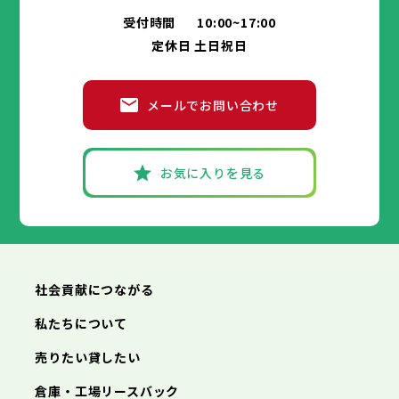
交野市
箕面市
大阪狭山市
柏原市
羽曳野市
阪南市
門真市
摂津市
受付時間
10:00~17:00
神戸市
姫路市
尼崎市
明石市
西宮市
兵庫県
高石市
藤井寺市
東大阪市
泉南市
四條畷市
定休日 土日祝日
洲本市
芦屋市
伊丹市
相生市
豊岡市
交野市
大阪狭山市
阪南市
加古川市
神戸市
姫路市
赤穂市
尼崎市
西脇市
明石市
宝塚市
西宮市
三木市
兵庫県
高砂市
洲本市
川西市
芦屋市
小野市
伊丹市
三田市
相生市
加西市
豊岡市
メールでお問い合わせ
丹波篠山市
加古川市
神戸市
姫路市
赤穂市
養父市
尼崎市
西脇市
丹波市
明石市
宝塚市
南あわじ市
西宮市
三木市
兵庫県
朝来市
高砂市
洲本市
淡路市
川西市
芦屋市
宍粟市
小野市
伊丹市
加東市
三田市
相生市
たつの市
加西市
豊岡市
丹波篠山市
加古川市
神戸市
姫路市
赤穂市
養父市
尼崎市
西脇市
丹波市
明石市
宝塚市
南あわじ市
西宮市
三木市
お気に入りを見る
朝来市
高砂市
洲本市
淡路市
川西市
芦屋市
宍粟市
小野市
伊丹市
加東市
三田市
相生市
たつの市
加西市
豊岡市
丹波篠山市
加古川市
赤穂市
養父市
西脇市
丹波市
宝塚市
南あわじ市
三木市
朝来市
高砂市
淡路市
川西市
宍粟市
小野市
加東市
三田市
たつの市
加西市
丹波篠山市
養父市
丹波市
南あわじ市
朝来市
淡路市
宍粟市
加東市
たつの市
社会貢献につながる
私たちについて
売りたい貸したい
倉庫・工場リースバック