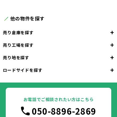
他の物件を探す
+
売り倉庫を探す
+
売り工場を探す
大阪府
+
売り地を探す
大阪市
堺市
岸和田市
豊中市
池田市
大阪府
吹田市
泉大津市
高槻市
貝塚市
守口市
+
ロードサイドを探す
枚方市
大阪市
茨木市
堺市
岸和田市
八尾市
泉佐野市
豊中市
池田市
富田林市
大阪府
寝屋川市
吹田市
泉大津市
河内長野市
高槻市
松原市
貝塚市
大東市
守口市
和泉市
箕面市
枚方市
大阪市
柏原市
茨木市
堺市
岸和田市
羽曳野市
八尾市
泉佐野市
豊中市
門真市
池田市
摂津市
富田林市
大阪府
高石市
寝屋川市
吹田市
藤井寺市
泉大津市
河内長野市
東大阪市
高槻市
松原市
貝塚市
泉南市
大東市
守口市
四條畷市
和泉市
交野市
箕面市
枚方市
大阪市
大阪狭山市
柏原市
茨木市
堺市
岸和田市
羽曳野市
八尾市
阪南市
泉佐野市
豊中市
門真市
池田市
摂津市
富田林市
お電話でご相談されたい方はこちら
高石市
寝屋川市
吹田市
藤井寺市
泉大津市
河内長野市
東大阪市
高槻市
松原市
貝塚市
泉南市
大東市
守口市
四條畷市
和泉市
050-8896-2869
交野市
箕面市
枚方市
大阪狭山市
柏原市
茨木市
羽曳野市
八尾市
阪南市
泉佐野市
門真市
摂津市
富田林市
兵庫県
高石市
寝屋川市
藤井寺市
河内長野市
東大阪市
松原市
泉南市
大東市
四條畷市
和泉市