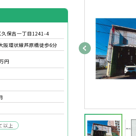
久保吉一丁目1241-4
大阪環状線芦原橋徒歩6分
万円
月
て以上