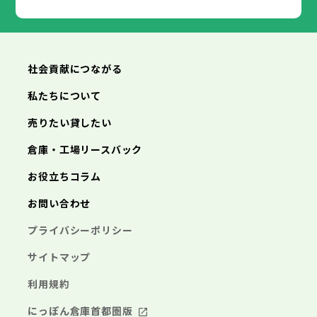
朝来市
高砂市
淡路市
川西市
宍粟市
小野市
加東市
三田市
たつの市
加西市
丹波篠山市
養父市
丹波市
南あわじ市
朝来市
淡路市
宍粟市
加東市
たつの市
社会貢献につながる
私たちについて
売りたい貸したい
倉庫・工場リースバック
お役立ちコラム
お問い合わせ
プライバシーポリシー
サイトマップ
利用規約
にっぽん倉庫首都圏版