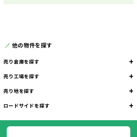
他の物件を探す
+
売り倉庫を探す
+
売り工場を探す
大阪府
+
売り地を探す
大阪市
堺市
岸和田市
豊中市
池田市
大阪府
吹田市
泉大津市
高槻市
貝塚市
守口市
+
ロードサイドを探す
枚方市
大阪市
茨木市
堺市
岸和田市
八尾市
泉佐野市
豊中市
池田市
富田林市
大阪府
寝屋川市
吹田市
泉大津市
河内長野市
高槻市
松原市
貝塚市
大東市
守口市
和泉市
箕面市
枚方市
大阪市
柏原市
茨木市
堺市
岸和田市
羽曳野市
八尾市
泉佐野市
豊中市
門真市
池田市
摂津市
富田林市
大阪府
高石市
寝屋川市
吹田市
藤井寺市
泉大津市
河内長野市
東大阪市
高槻市
松原市
貝塚市
泉南市
大東市
守口市
四條畷市
和泉市
交野市
箕面市
枚方市
大阪市
大阪狭山市
柏原市
茨木市
堺市
岸和田市
羽曳野市
八尾市
阪南市
泉佐野市
豊中市
門真市
池田市
摂津市
富田林市