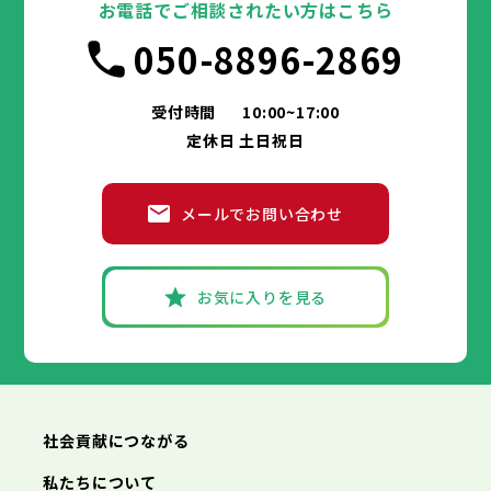
お電話でご相談されたい方はこちら
高石市
寝屋川市
吹田市
藤井寺市
泉大津市
河内長野市
東大阪市
高槻市
松原市
貝塚市
泉南市
大東市
守口市
四條畷市
和泉市
050-8896-2869
交野市
箕面市
枚方市
大阪狭山市
柏原市
茨木市
羽曳野市
八尾市
阪南市
泉佐野市
門真市
摂津市
富田林市
兵庫県
高石市
寝屋川市
藤井寺市
河内長野市
東大阪市
松原市
泉南市
大東市
四條畷市
和泉市
交野市
箕面市
大阪狭山市
柏原市
羽曳野市
阪南市
門真市
摂津市
受付時間
10:00~17:00
神戸市
姫路市
尼崎市
明石市
西宮市
兵庫県
高石市
藤井寺市
東大阪市
泉南市
四條畷市
定休日 土日祝日
洲本市
芦屋市
伊丹市
相生市
豊岡市
交野市
大阪狭山市
阪南市
加古川市
神戸市
姫路市
赤穂市
尼崎市
西脇市
明石市
宝塚市
西宮市
三木市
兵庫県
高砂市
洲本市
川西市
芦屋市
小野市
伊丹市
三田市
相生市
加西市
豊岡市
メールでお問い合わせ
丹波篠山市
加古川市
神戸市
姫路市
赤穂市
養父市
尼崎市
西脇市
丹波市
明石市
宝塚市
南あわじ市
西宮市
三木市
兵庫県
朝来市
高砂市
洲本市
淡路市
川西市
芦屋市
宍粟市
小野市
伊丹市
加東市
三田市
相生市
たつの市
加西市
豊岡市
丹波篠山市
加古川市
神戸市
姫路市
赤穂市
養父市
尼崎市
西脇市
丹波市
明石市
宝塚市
南あわじ市
西宮市
三木市
お気に入りを見る
朝来市
高砂市
洲本市
淡路市
川西市
芦屋市
宍粟市
小野市
伊丹市
加東市
三田市
相生市
たつの市
加西市
豊岡市
丹波篠山市
加古川市
赤穂市
養父市
西脇市
丹波市
宝塚市
南あわじ市
三木市
朝来市
高砂市
淡路市
川西市
宍粟市
小野市
加東市
三田市
たつの市
加西市
丹波篠山市
養父市
丹波市
南あわじ市
朝来市
淡路市
宍粟市
加東市
たつの市
社会貢献につながる
私たちについて