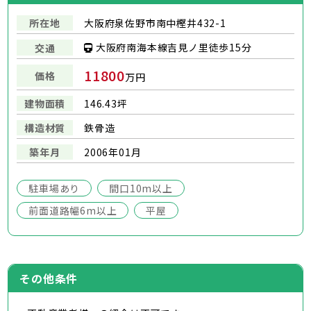
所在地
大阪府泉佐野市南中樫井432-1
大阪府南海本線吉見ノ里徒歩15分
交通
11800
価格
万円
建物面積
146.43坪
構造材質
鉄骨造
築年月
2006年01⽉
駐車場あり
間口10m以上
前面道路幅6m以上
平屋
その他条件