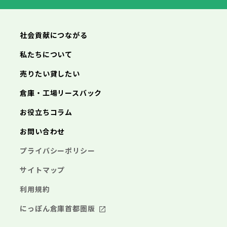
丹波篠山市
養父市
丹波市
南あわじ市
朝来市
淡路市
宍粟市
加東市
たつの市
社会貢献につながる
私たちについて
売りたい貸したい
倉庫・工場リースバック
お役立ちコラム
お問い合わせ
プライバシーポリシー
サイトマップ
利用規約
にっぽん倉庫首都圏版