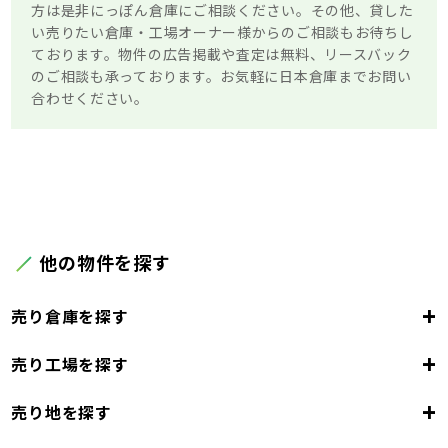
方は是非にっぽん倉庫にご相談ください。その他、貸した
い売りたい倉庫・工場オーナー様からのご相談もお待ちし
ております。物件の広告掲載や査定は無料、リースバック
のご相談も承っております。お気軽に日本倉庫までお問い
合わせください。
他の物件を探す
+
売り倉庫を探す
+
売り工場を探す
大阪府
+
売り地を探す
大阪市
堺市
岸和田市
豊中市
池田市
大阪府
吹田市
泉大津市
高槻市
貝塚市
守口市