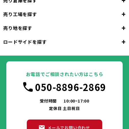
+
売り倉庫を探す
+
売り工場を探す
大阪府
+
売り地を探す
大阪市
堺市
岸和田市
豊中市
池田市
大阪府
吹田市
泉大津市
高槻市
貝塚市
守口市
+
ロードサイドを探す
枚方市
大阪市
茨木市
堺市
岸和田市
八尾市
泉佐野市
豊中市
池田市
富田林市
大阪府
寝屋川市
吹田市
泉大津市
河内長野市
高槻市
松原市
貝塚市
大東市
守口市
和泉市
箕面市
枚方市
大阪市
柏原市
茨木市
堺市
岸和田市
羽曳野市
八尾市
泉佐野市
豊中市
門真市
池田市
摂津市
富田林市
大阪府
高石市
寝屋川市
吹田市
藤井寺市
泉大津市
河内長野市
東大阪市
高槻市
松原市
貝塚市
泉南市
大東市
守口市
四條畷市
和泉市
交野市
箕面市
枚方市
大阪市
大阪狭山市
柏原市
茨木市
堺市
岸和田市
羽曳野市
八尾市
阪南市
泉佐野市
豊中市
門真市
池田市
摂津市
富田林市
お電話でご相談されたい方はこちら
高石市
寝屋川市
吹田市
藤井寺市
泉大津市
河内長野市
東大阪市
高槻市
松原市
貝塚市
泉南市
大東市
守口市
四條畷市
和泉市
050-8896-2869
交野市
箕面市
枚方市
大阪狭山市
柏原市
茨木市
羽曳野市
八尾市
阪南市
泉佐野市
門真市
摂津市
富田林市
兵庫県
高石市
寝屋川市
藤井寺市
河内長野市
東大阪市
松原市
泉南市
大東市
四條畷市
和泉市
交野市
箕面市
大阪狭山市
柏原市
羽曳野市
阪南市
門真市
摂津市
受付時間
10:00~17:00
神戸市
姫路市
尼崎市
明石市
西宮市
兵庫県
高石市
藤井寺市
東大阪市
泉南市
四條畷市
定休日 土日祝日
洲本市
芦屋市
伊丹市
相生市
豊岡市
交野市
大阪狭山市
阪南市
加古川市
神戸市
姫路市
赤穂市
尼崎市
西脇市
明石市
宝塚市
西宮市
三木市
兵庫県
高砂市
洲本市
川西市
芦屋市
小野市
伊丹市
三田市
相生市
加西市
豊岡市
メールでお問い合わせ