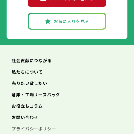
丹波篠山市
加古川市
神戸市
姫路市
赤穂市
養父市
尼崎市
西脇市
丹波市
明石市
宝塚市
南あわじ市
西宮市
三木市
兵庫県
朝来市
高砂市
洲本市
淡路市
川西市
芦屋市
宍粟市
小野市
伊丹市
加東市
三田市
相生市
たつの市
加西市
豊岡市
丹波篠山市
加古川市
神戸市
姫路市
赤穂市
養父市
尼崎市
西脇市
丹波市
明石市
宝塚市
南あわじ市
西宮市
三木市
お気に入りを見る
朝来市
高砂市
洲本市
淡路市
川西市
芦屋市
宍粟市
小野市
伊丹市
加東市
三田市
相生市
たつの市
加西市
豊岡市
丹波篠山市
加古川市
赤穂市
養父市
西脇市
丹波市
宝塚市
南あわじ市
三木市
朝来市
高砂市
淡路市
川西市
宍粟市
小野市
加東市
三田市
たつの市
加西市
丹波篠山市
養父市
丹波市
南あわじ市
朝来市
淡路市
宍粟市
加東市
たつの市
社会貢献につながる
私たちについて
売りたい貸したい
倉庫・工場リースバック
お役立ちコラム
お問い合わせ
プライバシーポリシー