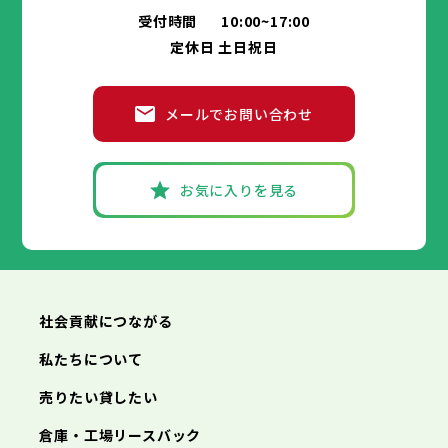
交野市
箕面市
大阪狭山市
柏原市
羽曳野市
阪南市
門真市
摂津市
受付時間
10:00~17:00
神戸市
姫路市
尼崎市
明石市
西宮市
兵庫県
高石市
藤井寺市
東大阪市
泉南市
四條畷市
定休日 土日祝日
洲本市
芦屋市
伊丹市
相生市
豊岡市
交野市
大阪狭山市
阪南市
加古川市
神戸市
姫路市
赤穂市
尼崎市
西脇市
明石市
宝塚市
西宮市
三木市
兵庫県
高砂市
洲本市
川西市
芦屋市
小野市
伊丹市
三田市
相生市
加西市
豊岡市
メールでお問い合わせ
丹波篠山市
加古川市
神戸市
姫路市
赤穂市
養父市
尼崎市
西脇市
丹波市
明石市
宝塚市
南あわじ市
西宮市
三木市
兵庫県
朝来市
高砂市
洲本市
淡路市
川西市
芦屋市
宍粟市
小野市
伊丹市
加東市
三田市
相生市
たつの市
加西市
豊岡市
丹波篠山市
加古川市
神戸市
姫路市
赤穂市
養父市
尼崎市
西脇市
丹波市
明石市
宝塚市
南あわじ市
西宮市
三木市
お気に入りを見る
朝来市
高砂市
洲本市
淡路市
川西市
芦屋市
宍粟市
小野市
伊丹市
加東市
三田市
相生市
たつの市
加西市
豊岡市
丹波篠山市
加古川市
赤穂市
養父市
西脇市
丹波市
宝塚市
南あわじ市
三木市
朝来市
高砂市
淡路市
川西市
宍粟市
小野市
加東市
三田市
たつの市
加西市
丹波篠山市
養父市
丹波市
南あわじ市
朝来市
淡路市
宍粟市
加東市
たつの市
社会貢献につながる
私たちについて
売りたい貸したい
倉庫・工場リースバック