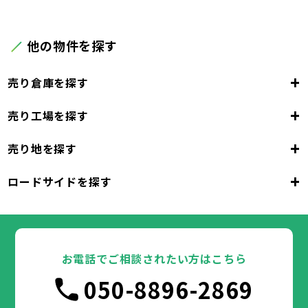
他の物件を探す
+
売り倉庫を探す
+
売り工場を探す
大阪府
+
売り地を探す
大阪市
堺市
岸和田市
豊中市
池田市
大阪府
吹田市
泉大津市
高槻市
貝塚市
守口市
+
ロードサイドを探す
枚方市
大阪市
茨木市
堺市
岸和田市
八尾市
泉佐野市
豊中市
池田市
富田林市
大阪府
寝屋川市
吹田市
泉大津市
河内長野市
高槻市
松原市
貝塚市
大東市
守口市
和泉市
箕面市
枚方市
大阪市
柏原市
茨木市
堺市
岸和田市
羽曳野市
八尾市
泉佐野市
豊中市
門真市
池田市
摂津市
富田林市
大阪府
高石市
寝屋川市
吹田市
藤井寺市
泉大津市
河内長野市
東大阪市
高槻市
松原市
貝塚市
泉南市
大東市
守口市
四條畷市
和泉市
交野市
箕面市
枚方市
大阪市
大阪狭山市
柏原市
茨木市
堺市
岸和田市
羽曳野市
八尾市
阪南市
泉佐野市
豊中市
門真市
池田市
摂津市
富田林市
お電話でご相談されたい方はこちら
高石市
寝屋川市
吹田市
藤井寺市
泉大津市
河内長野市
東大阪市
高槻市
松原市
貝塚市
泉南市
大東市
守口市
四條畷市
和泉市
050-8896-2869
交野市
箕面市
枚方市
大阪狭山市
柏原市
茨木市
羽曳野市
八尾市
阪南市
泉佐野市
門真市
摂津市
富田林市
兵庫県
高石市
寝屋川市
藤井寺市
河内長野市
東大阪市
松原市
泉南市
大東市
四條畷市
和泉市