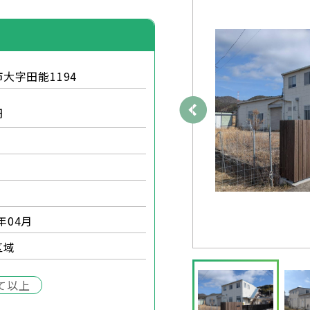
大字田能1194
円
]年04月
区域
て以上