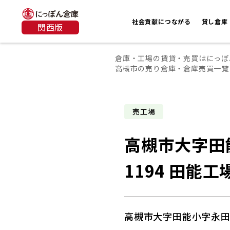
社会貢献につながる
貸し倉庫
関西版
倉庫・工場の賃貸・売買はにっぽ
高槻市の売り倉庫・倉庫売買一覧
売工場
高槻市大字田
1194 田能工
高槻市大字田能小字永田1