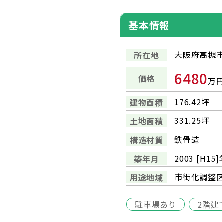
基本情報
大阪府高槻市
所在地
6480
価格
万
176.42坪
建物面積
331.25坪
土地面積
鉄骨造
構造材質
2003 [H15
築年月
市街化調整
用途地域
駐車場あり
2階建