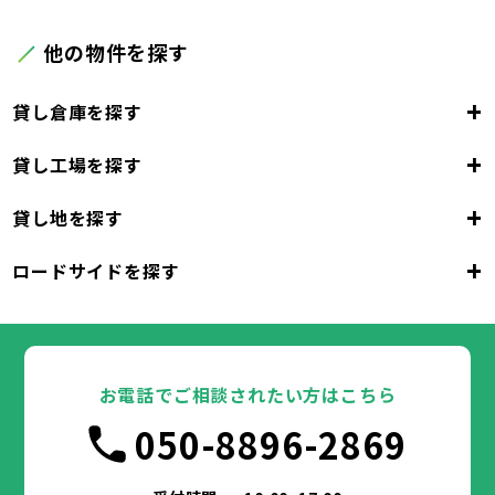
他の物件を探す
+
貸し倉庫を探す
+
貸し工場を探す
大阪府
+
貸し地を探す
大阪市
堺市
岸和田市
豊中市
池田市
大阪府
吹田市
泉大津市
高槻市
貝塚市
守口市
+
ロードサイドを探す
枚方市
大阪市
茨木市
堺市
岸和田市
八尾市
泉佐野市
豊中市
池田市
富田林市
大阪府
寝屋川市
吹田市
泉大津市
河内長野市
高槻市
松原市
貝塚市
大東市
守口市
和泉市
箕面市
枚方市
大阪市
柏原市
茨木市
堺市
岸和田市
羽曳野市
八尾市
泉佐野市
豊中市
門真市
池田市
摂津市
富田林市
大阪府
高石市
寝屋川市
吹田市
藤井寺市
泉大津市
河内長野市
東大阪市
高槻市
松原市
貝塚市
泉南市
大東市
守口市
四條畷市
和泉市
交野市
箕面市
枚方市
大阪市
大阪狭山市
柏原市
茨木市
堺市
岸和田市
羽曳野市
八尾市
阪南市
泉佐野市
豊中市
門真市
池田市
摂津市
富田林市
お電話でご相談されたい方はこちら
高石市
寝屋川市
吹田市
藤井寺市
泉大津市
河内長野市
東大阪市
高槻市
松原市
貝塚市
泉南市
大東市
守口市
四條畷市
和泉市
050-8896-2869
交野市
箕面市
枚方市
大阪狭山市
柏原市
茨木市
羽曳野市
八尾市
阪南市
泉佐野市
門真市
摂津市
富田林市
兵庫県
高石市
寝屋川市
藤井寺市
河内長野市
東大阪市
松原市
泉南市
大東市
四條畷市
和泉市
交野市
箕面市
大阪狭山市
柏原市
羽曳野市
阪南市
門真市
摂津市