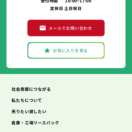
受付時間
10:00~17:00
神戸市
姫路市
尼崎市
明石市
西宮市
兵庫県
高石市
藤井寺市
東大阪市
泉南市
四條畷市
定休日 土日祝日
洲本市
芦屋市
伊丹市
相生市
豊岡市
交野市
大阪狭山市
阪南市
加古川市
神戸市
姫路市
赤穂市
尼崎市
西脇市
明石市
宝塚市
西宮市
三木市
兵庫県
高砂市
洲本市
川西市
芦屋市
小野市
伊丹市
三田市
相生市
加西市
豊岡市
メールでお問い合わせ
丹波篠山市
加古川市
神戸市
姫路市
赤穂市
養父市
尼崎市
西脇市
丹波市
明石市
宝塚市
南あわじ市
西宮市
三木市
兵庫県
朝来市
高砂市
洲本市
淡路市
川西市
芦屋市
宍粟市
小野市
伊丹市
加東市
三田市
相生市
たつの市
加西市
豊岡市
丹波篠山市
加古川市
神戸市
姫路市
赤穂市
養父市
尼崎市
西脇市
丹波市
明石市
宝塚市
南あわじ市
西宮市
三木市
お気に入りを見る
朝来市
高砂市
洲本市
淡路市
川西市
芦屋市
宍粟市
小野市
伊丹市
加東市
三田市
相生市
たつの市
加西市
豊岡市
丹波篠山市
加古川市
赤穂市
養父市
西脇市
丹波市
宝塚市
南あわじ市
三木市
朝来市
高砂市
淡路市
川西市
宍粟市
小野市
加東市
三田市
たつの市
加西市
丹波篠山市
養父市
丹波市
南あわじ市
朝来市
淡路市
宍粟市
加東市
たつの市
社会貢献につながる
私たちについて
売りたい貸したい
倉庫・工場リースバック