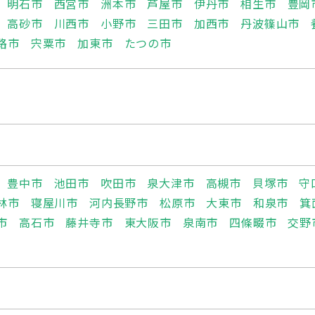
明石市
西宮市
洲本市
芦屋市
伊丹市
相生市
豊岡
高砂市
川西市
小野市
三田市
加西市
丹波篠山市
路市
宍粟市
加東市
たつの市
豊中市
池田市
吹田市
泉大津市
高槻市
貝塚市
守
林市
寝屋川市
河内長野市
松原市
大東市
和泉市
箕
市
高石市
藤井寺市
東大阪市
泉南市
四條畷市
交野