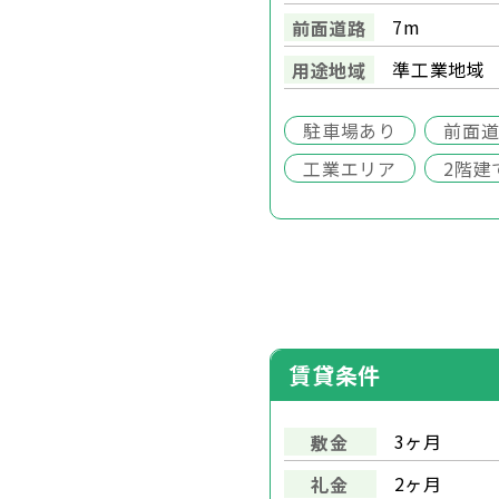
7m
前面道路
準工業地域
用途地域
駐車場あり
前面道
工業エリア
2階建
賃貸条件
3ヶ月
敷金
2ヶ月
礼金