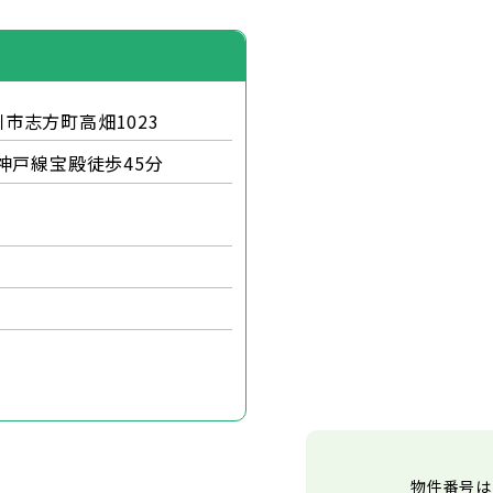
市志方町高畑1023
神戸線宝殿徒歩45分
物件番号は