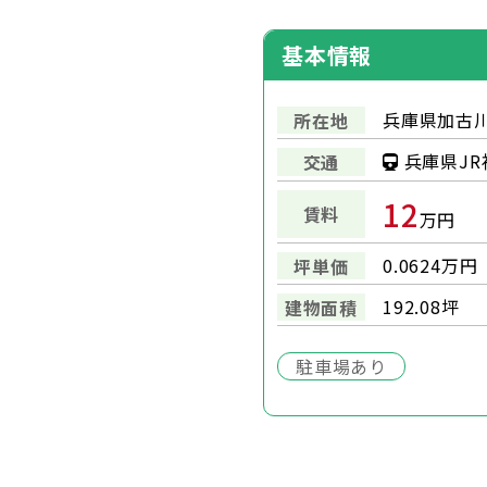
基本情報
兵庫県加古川
所在地
兵庫県JR
交通
12
賃料
万円
0.0624万円
坪単価
192.08坪
建物面積
駐車場あり