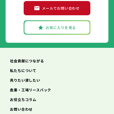
高砂市
洲本市
川西市
芦屋市
小野市
伊丹市
三田市
相生市
加西市
豊岡市
メールでお問い合わせ
丹波篠山市
加古川市
神戸市
姫路市
赤穂市
養父市
尼崎市
西脇市
丹波市
明石市
宝塚市
南あわじ市
西宮市
三木市
兵庫県
朝来市
高砂市
洲本市
淡路市
川西市
芦屋市
宍粟市
小野市
伊丹市
加東市
三田市
相生市
たつの市
加西市
豊岡市
丹波篠山市
加古川市
神戸市
姫路市
赤穂市
養父市
尼崎市
西脇市
丹波市
明石市
宝塚市
南あわじ市
西宮市
三木市
お気に入りを見る
朝来市
高砂市
洲本市
淡路市
川西市
芦屋市
宍粟市
小野市
伊丹市
加東市
三田市
相生市
たつの市
加西市
豊岡市
丹波篠山市
加古川市
赤穂市
養父市
西脇市
丹波市
宝塚市
南あわじ市
三木市
朝来市
高砂市
淡路市
川西市
宍粟市
小野市
加東市
三田市
たつの市
加西市
丹波篠山市
養父市
丹波市
南あわじ市
朝来市
淡路市
宍粟市
加東市
たつの市
社会貢献につながる
私たちについて
売りたい貸したい
倉庫・工場リースバック
お役立ちコラム
お問い合わせ