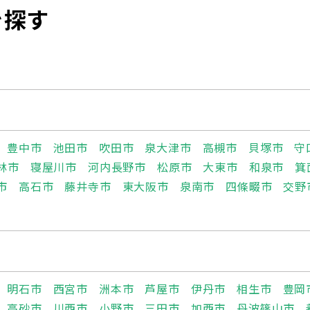
を探す
豊中市
池田市
吹田市
泉大津市
高槻市
貝塚市
守
林市
寝屋川市
河内長野市
松原市
大東市
和泉市
箕
市
高石市
藤井寺市
東大阪市
泉南市
四條畷市
交野
明石市
西宮市
洲本市
芦屋市
伊丹市
相生市
豊岡
高砂市
川西市
小野市
三田市
加西市
丹波篠山市