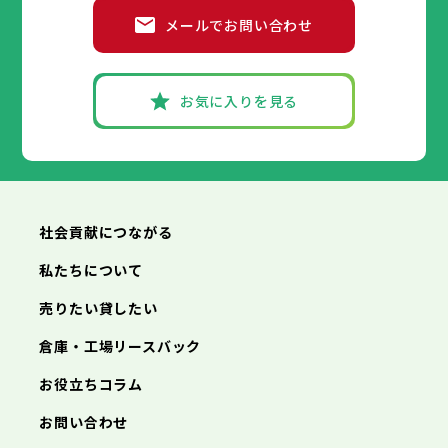
高砂市
洲本市
川西市
芦屋市
小野市
伊丹市
三田市
相生市
加西市
豊岡市
メールでお問い合わせ
丹波篠山市
加古川市
神戸市
姫路市
赤穂市
養父市
尼崎市
西脇市
丹波市
明石市
宝塚市
南あわじ市
西宮市
三木市
兵庫県
朝来市
高砂市
洲本市
淡路市
川西市
芦屋市
宍粟市
小野市
伊丹市
加東市
三田市
相生市
たつの市
加西市
豊岡市
丹波篠山市
加古川市
神戸市
姫路市
赤穂市
養父市
尼崎市
西脇市
丹波市
明石市
宝塚市
南あわじ市
西宮市
三木市
お気に入りを見る
朝来市
高砂市
洲本市
淡路市
川西市
芦屋市
宍粟市
小野市
伊丹市
加東市
三田市
相生市
たつの市
加西市
豊岡市
丹波篠山市
加古川市
赤穂市
養父市
西脇市
丹波市
宝塚市
南あわじ市
三木市
朝来市
高砂市
淡路市
川西市
宍粟市
小野市
加東市
三田市
たつの市
加西市
丹波篠山市
養父市
丹波市
南あわじ市
朝来市
淡路市
宍粟市
加東市
たつの市
社会貢献につながる
私たちについて
売りたい貸したい
倉庫・工場リースバック
お役立ちコラム
お問い合わせ