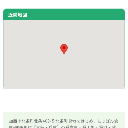
近隣地図
加西市北条町北条403-5 北条町貸地をはじめ、にっぽん倉
庫-関西版は［大阪・兵庫］の貸倉庫・貸工場・貸地・貸