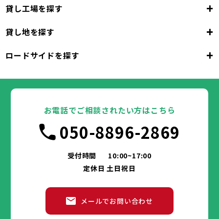
+
貸し工場を探す
大阪府
+
貸し地を探す
大阪市
堺市
岸和田市
豊中市
池田市
大阪府
吹田市
泉大津市
高槻市
貝塚市
守口市
+
ロードサイドを探す
枚方市
大阪市
茨木市
堺市
岸和田市
八尾市
泉佐野市
豊中市
池田市
富田林市
大阪府
寝屋川市
吹田市
泉大津市
河内長野市
高槻市
松原市
貝塚市
大東市
守口市
和泉市
箕面市
枚方市
大阪市
柏原市
茨木市
堺市
岸和田市
羽曳野市
八尾市
泉佐野市
豊中市
門真市
池田市
摂津市
富田林市
大阪府
高石市
寝屋川市
吹田市
藤井寺市
泉大津市
河内長野市
東大阪市
高槻市
松原市
貝塚市
泉南市
大東市
守口市
四條畷市
和泉市
交野市
箕面市
枚方市
大阪市
大阪狭山市
柏原市
茨木市
堺市
岸和田市
羽曳野市
八尾市
阪南市
泉佐野市
豊中市
門真市
池田市
摂津市
富田林市
お電話でご相談されたい方はこちら
高石市
寝屋川市
吹田市
藤井寺市
泉大津市
河内長野市
東大阪市
高槻市
松原市
貝塚市
泉南市
大東市
守口市
四條畷市
和泉市
050-8896-2869
交野市
箕面市
枚方市
大阪狭山市
柏原市
茨木市
羽曳野市
八尾市
阪南市
泉佐野市
門真市
摂津市
富田林市
兵庫県
高石市
寝屋川市
藤井寺市
河内長野市
東大阪市
松原市
泉南市
大東市
四條畷市
和泉市
交野市
箕面市
大阪狭山市
柏原市
羽曳野市
阪南市
門真市
摂津市
受付時間
10:00~17:00
神戸市
姫路市
尼崎市
明石市
西宮市
兵庫県
高石市
藤井寺市
東大阪市
泉南市
四條畷市
定休日 土日祝日
洲本市
芦屋市
伊丹市
相生市
豊岡市
交野市
大阪狭山市
阪南市
加古川市
神戸市
姫路市
赤穂市
尼崎市
西脇市
明石市
宝塚市
西宮市
三木市
兵庫県
高砂市
洲本市
川西市
芦屋市
小野市
伊丹市
三田市
相生市
加西市
豊岡市
メールでお問い合わせ
丹波篠山市
加古川市
神戸市
姫路市
赤穂市
養父市
尼崎市
西脇市
丹波市
明石市
宝塚市
南あわじ市
西宮市
三木市
兵庫県
朝来市
高砂市
洲本市
淡路市
川西市
芦屋市
宍粟市
小野市
伊丹市
加東市
三田市
相生市
たつの市
加西市
豊岡市