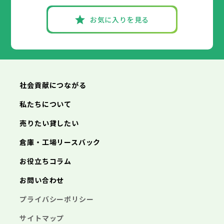
丹波篠山市
加古川市
神戸市
姫路市
赤穂市
養父市
尼崎市
西脇市
丹波市
明石市
宝塚市
南あわじ市
西宮市
三木市
お気に入りを見る
朝来市
高砂市
洲本市
淡路市
川西市
芦屋市
宍粟市
小野市
伊丹市
加東市
三田市
相生市
たつの市
加西市
豊岡市
丹波篠山市
加古川市
赤穂市
養父市
西脇市
丹波市
宝塚市
南あわじ市
三木市
朝来市
高砂市
淡路市
川西市
宍粟市
小野市
加東市
三田市
たつの市
加西市
丹波篠山市
養父市
丹波市
南あわじ市
朝来市
淡路市
宍粟市
加東市
たつの市
社会貢献につながる
私たちについて
売りたい貸したい
倉庫・工場リースバック
お役立ちコラム
お問い合わせ
プライバシーポリシー
サイトマップ