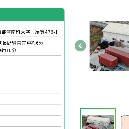
郡河南町大字一須賀476-1
鉄長野線喜志車約6分
車約10分
月