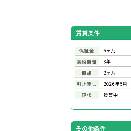
賃貸条件
6ヶ月
保証金
3年
契約期間
2ヶ月
償却
2026年5月~
引き渡し
賃貸中
現状
その他条件