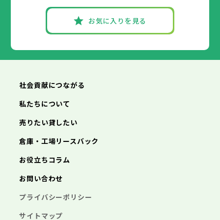
朝来市
高砂市
洲本市
淡路市
川西市
芦屋市
宍粟市
小野市
伊丹市
加東市
三田市
相生市
たつの市
加西市
豊岡市
丹波篠山市
加古川市
神戸市
姫路市
赤穂市
養父市
尼崎市
西脇市
丹波市
明石市
宝塚市
南あわじ市
西宮市
三木市
お気に入りを見る
朝来市
高砂市
洲本市
淡路市
川西市
芦屋市
宍粟市
小野市
伊丹市
加東市
三田市
相生市
たつの市
加西市
豊岡市
丹波篠山市
加古川市
赤穂市
養父市
西脇市
丹波市
宝塚市
南あわじ市
三木市
朝来市
高砂市
淡路市
川西市
宍粟市
小野市
加東市
三田市
たつの市
加西市
丹波篠山市
養父市
丹波市
南あわじ市
朝来市
淡路市
宍粟市
加東市
たつの市
社会貢献につながる
私たちについて
売りたい貸したい
倉庫・工場リースバック
お役立ちコラム
お問い合わせ
プライバシーポリシー
サイトマップ