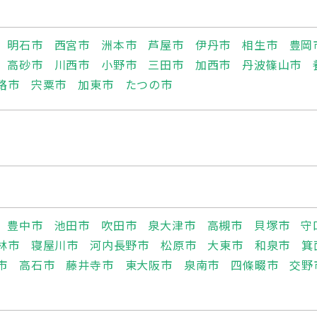
明石市
西宮市
洲本市
芦屋市
伊丹市
相生市
豊岡
高砂市
川西市
小野市
三田市
加西市
丹波篠山市
路市
宍粟市
加東市
たつの市
豊中市
池田市
吹田市
泉大津市
高槻市
貝塚市
守
林市
寝屋川市
河内長野市
松原市
大東市
和泉市
箕
市
高石市
藤井寺市
東大阪市
泉南市
四條畷市
交野