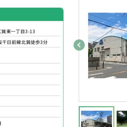
巽東一丁目3-13
阪千日前線北巽徒歩3分
月