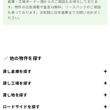
倉庫・工場オーナー様からのご相談もお待ちしておりま
す。物件の広告掲載や査定は無料、リースバックのご相談
も承っております。お気軽に日本倉庫までお問い合わせく
ださい。
他の物件を探す
+
貸し倉庫を探す
+
貸し工場を探す
大阪府
+
貸し地を探す
大阪市
堺市
岸和田市
豊中市
池田市
大阪府
吹田市
泉大津市
高槻市
貝塚市
守口市
+
ロードサイドを探す
枚方市
大阪市
茨木市
堺市
岸和田市
八尾市
泉佐野市
豊中市
池田市
富田林市
大阪府