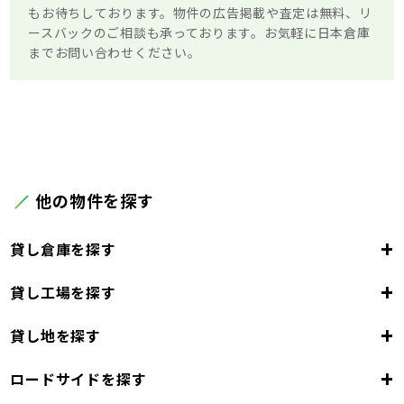
もお待ちしております。物件の広告掲載や査定は無料、リ
ースバックのご相談も承っております。お気軽に日本倉庫
までお問い合わせください。
他の物件を探す
+
貸し倉庫を探す
+
貸し工場を探す
大阪府
+
貸し地を探す
大阪市
堺市
岸和田市
豊中市
池田市
大阪府
吹田市
泉大津市
高槻市
貝塚市
守口市
+
ロードサイドを探す
枚方市
大阪市
茨木市
堺市
岸和田市
八尾市
泉佐野市
豊中市
池田市
富田林市
大阪府