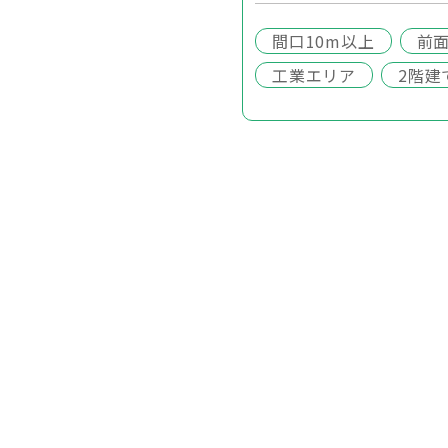
間口10m以上
前
工業エリア
2階建