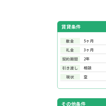
賃貸条件
5ヶ月
敷金
3ヶ月
礼金
2年
契約期間
相談
引き渡し
空
現状
その他条件