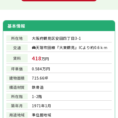
基本情報
所在地
大阪府鶴見区安田四丁目3-1
天理吹田線『大東鶴見』ICより約0.6ｋｍ
交通
418
賃料
万円
坪単価
0.584万円
建物面積
715.66坪
構造材質
鉄骨造
所在階
1-2階
築年月
1971年1月
用途地域
準住居地域