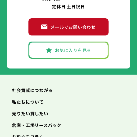
神戸市
姫路市
尼崎市
明石市
西宮市
兵庫県
高石市
藤井寺市
東大阪市
泉南市
四條畷市
定休日 土日祝日
洲本市
芦屋市
伊丹市
相生市
豊岡市
交野市
大阪狭山市
阪南市
加古川市
神戸市
姫路市
赤穂市
尼崎市
西脇市
明石市
宝塚市
西宮市
三木市
兵庫県
高砂市
洲本市
川西市
芦屋市
小野市
伊丹市
三田市
相生市
加西市
豊岡市
メールでお問い合わせ
丹波篠山市
加古川市
神戸市
姫路市
赤穂市
養父市
尼崎市
西脇市
丹波市
明石市
宝塚市
南あわじ市
西宮市
三木市
兵庫県
朝来市
高砂市
洲本市
淡路市
川西市
芦屋市
宍粟市
小野市
伊丹市
加東市
三田市
相生市
たつの市
加西市
豊岡市
丹波篠山市
加古川市
神戸市
姫路市
赤穂市
養父市
尼崎市
西脇市
丹波市
明石市
宝塚市
南あわじ市
西宮市
三木市
お気に入りを見る
朝来市
高砂市
洲本市
淡路市
川西市
芦屋市
宍粟市
小野市
伊丹市
加東市
三田市
相生市
たつの市
加西市
豊岡市
丹波篠山市
加古川市
赤穂市
養父市
西脇市
丹波市
宝塚市
南あわじ市
三木市
朝来市
高砂市
淡路市
川西市
宍粟市
小野市
加東市
三田市
たつの市
加西市
丹波篠山市
養父市
丹波市
南あわじ市
朝来市
淡路市
宍粟市
加東市
たつの市
社会貢献につながる
私たちについて
売りたい貸したい
倉庫・工場リースバック
お役立ちコラム