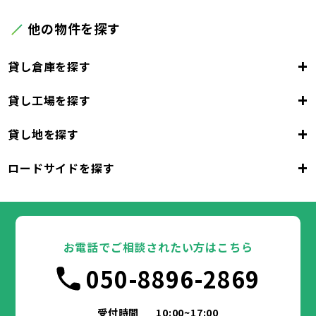
他の物件を探す
+
貸し倉庫を探す
+
貸し工場を探す
大阪府
+
貸し地を探す
大阪市
堺市
岸和田市
豊中市
池田市
大阪府
吹田市
泉大津市
高槻市
貝塚市
守口市
+
ロードサイドを探す
枚方市
大阪市
茨木市
堺市
岸和田市
八尾市
泉佐野市
豊中市
池田市
富田林市
大阪府
寝屋川市
吹田市
泉大津市
河内長野市
高槻市
松原市
貝塚市
大東市
守口市
和泉市
箕面市
枚方市
大阪市
柏原市
茨木市
堺市
岸和田市
羽曳野市
八尾市
泉佐野市
豊中市
門真市
池田市
摂津市
富田林市
大阪府
高石市
寝屋川市
吹田市
藤井寺市
泉大津市
河内長野市
東大阪市
高槻市
松原市
貝塚市
泉南市
大東市
守口市
四條畷市
和泉市
交野市
箕面市
枚方市
大阪市
大阪狭山市
柏原市
茨木市
堺市
岸和田市
羽曳野市
八尾市
阪南市
泉佐野市
豊中市
門真市
池田市
摂津市
富田林市
お電話でご相談されたい方はこちら
高石市
寝屋川市
吹田市
藤井寺市
泉大津市
河内長野市
東大阪市
高槻市
松原市
貝塚市
泉南市
大東市
守口市
四條畷市
和泉市
050-8896-2869
交野市
箕面市
枚方市
大阪狭山市
柏原市
茨木市
羽曳野市
八尾市
阪南市
泉佐野市
門真市
摂津市
富田林市
兵庫県
高石市
寝屋川市
藤井寺市
河内長野市
東大阪市
松原市
泉南市
大東市
四條畷市
和泉市
交野市
箕面市
大阪狭山市
柏原市
羽曳野市
阪南市
門真市
摂津市
受付時間
10:00~17:00