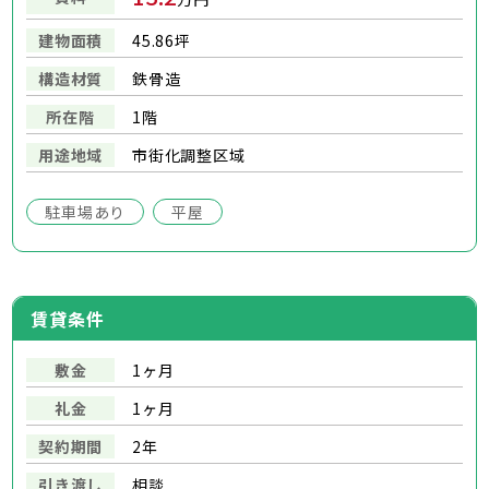
建物面積
45.86坪
構造材質
鉄骨造
所在階
1階
用途地域
市街化調整区域
駐車場あり
平屋
賃貸条件
敷金
1ヶ月
礼金
1ヶ月
契約期間
2年
引き渡し
相談