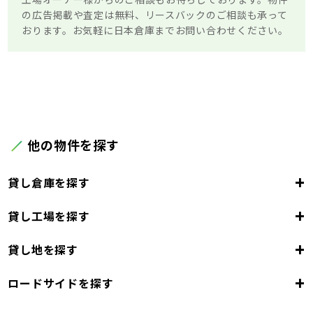
の広告掲載や査定は無料、リースバックのご相談も承って
おります。お気軽に日本倉庫までお問い合わせください。
他の物件を探す
+
貸し倉庫を探す
+
貸し工場を探す
大阪府
+
貸し地を探す
大阪市
堺市
岸和田市
豊中市
池田市
大阪府
吹田市
泉大津市
高槻市
貝塚市
守口市
+
ロードサイドを探す
枚方市
大阪市
茨木市
堺市
岸和田市
八尾市
泉佐野市
豊中市
池田市
富田林市
大阪府
寝屋川市
吹田市
泉大津市
河内長野市
高槻市
松原市
貝塚市
大東市
守口市
和泉市