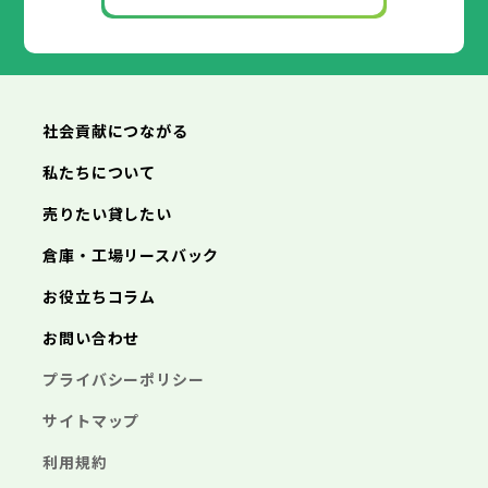
丹波篠山市
加古川市
赤穂市
養父市
西脇市
丹波市
宝塚市
南あわじ市
三木市
朝来市
高砂市
淡路市
川西市
宍粟市
小野市
加東市
三田市
たつの市
加西市
丹波篠山市
養父市
丹波市
南あわじ市
朝来市
淡路市
宍粟市
加東市
たつの市
社会貢献につながる
私たちについて
売りたい貸したい
倉庫・工場リースバック
お役立ちコラム
お問い合わせ
プライバシーポリシー
サイトマップ
利用規約