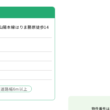
山陽本線はりま勝原徒歩14
面道路幅6m以上
物件番号は