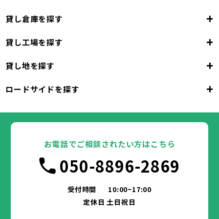
+
貸し倉庫を探す
+
貸し工場を探す
大阪府
+
貸し地を探す
大阪市
堺市
岸和田市
豊中市
池田市
大阪府
吹田市
泉大津市
高槻市
貝塚市
守口市
+
ロードサイドを探す
枚方市
大阪市
茨木市
堺市
岸和田市
八尾市
泉佐野市
豊中市
池田市
富田林市
大阪府
寝屋川市
吹田市
泉大津市
河内長野市
高槻市
松原市
貝塚市
大東市
守口市
和泉市
箕面市
枚方市
大阪市
柏原市
茨木市
堺市
岸和田市
羽曳野市
八尾市
泉佐野市
豊中市
門真市
池田市
摂津市
富田林市
大阪府
高石市
寝屋川市
吹田市
藤井寺市
泉大津市
河内長野市
東大阪市
高槻市
松原市
貝塚市
泉南市
大東市
守口市
四條畷市
和泉市
交野市
箕面市
枚方市
大阪市
大阪狭山市
柏原市
茨木市
堺市
岸和田市
羽曳野市
八尾市
阪南市
泉佐野市
豊中市
門真市
池田市
摂津市
富田林市
お電話でご相談されたい方はこちら
高石市
寝屋川市
吹田市
藤井寺市
泉大津市
河内長野市
東大阪市
高槻市
松原市
貝塚市
泉南市
大東市
守口市
四條畷市
和泉市
050-8896-2869
交野市
箕面市
枚方市
大阪狭山市
柏原市
茨木市
羽曳野市
八尾市
阪南市
泉佐野市
門真市
摂津市
富田林市
兵庫県
高石市
寝屋川市
藤井寺市
河内長野市
東大阪市
松原市
泉南市
大東市
四條畷市
和泉市
交野市
箕面市
大阪狭山市
柏原市
羽曳野市
阪南市
門真市
摂津市
受付時間
10:00~17:00
神戸市
姫路市
尼崎市
明石市
西宮市
兵庫県
高石市
藤井寺市
東大阪市
泉南市
四條畷市
定休日 土日祝日
洲本市
芦屋市
伊丹市
相生市
豊岡市
交野市
大阪狭山市
阪南市
加古川市
神戸市
姫路市
赤穂市
尼崎市
西脇市
明石市
宝塚市
西宮市
三木市
兵庫県