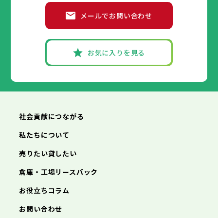
高砂市
洲本市
川西市
芦屋市
小野市
伊丹市
三田市
相生市
加西市
豊岡市
メールでお問い合わせ
丹波篠山市
加古川市
神戸市
姫路市
赤穂市
養父市
尼崎市
西脇市
丹波市
明石市
宝塚市
南あわじ市
西宮市
三木市
兵庫県
朝来市
高砂市
洲本市
淡路市
川西市
芦屋市
宍粟市
小野市
伊丹市
加東市
三田市
相生市
たつの市
加西市
豊岡市
丹波篠山市
加古川市
神戸市
姫路市
赤穂市
養父市
尼崎市
西脇市
丹波市
明石市
宝塚市
南あわじ市
西宮市
三木市
お気に入りを見る
朝来市
高砂市
洲本市
淡路市
川西市
芦屋市
宍粟市
小野市
伊丹市
加東市
三田市
相生市
たつの市
加西市
豊岡市
丹波篠山市
加古川市
赤穂市
養父市
西脇市
丹波市
宝塚市
南あわじ市
三木市
朝来市
高砂市
淡路市
川西市
宍粟市
小野市
加東市
三田市
たつの市
加西市
丹波篠山市
養父市
丹波市
南あわじ市
朝来市
淡路市
宍粟市
加東市
たつの市
社会貢献につながる
私たちについて
売りたい貸したい
倉庫・工場リースバック
お役立ちコラム
お問い合わせ