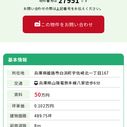
27951
物件番号は
です
お問い合わせの際は上記番号をお伝えください。
この物件をお問い合わせ
基本情報
所在地
兵庫県姫路市白浜町宇佐崎北一丁目167
兵庫県山陽電鉄本線八家徒歩6分
交通
50
賃料
万円
坪単価
0.102万円
建物面積
489.75坪
前面道路
8m