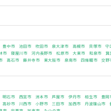
豊中市
池田市
吹田市
泉大津市
高槻市
貝塚市
守
林市
寝屋川市
河内長野市
松原市
大東市
和泉市
箕
市
高石市
藤井寺市
東大阪市
泉南市
四條畷市
交野
明石市
西宮市
洲本市
芦屋市
伊丹市
相生市
豊岡
高砂市
川西市
小野市
三田市
加西市
丹波篠山市
路市
宍粟市
加東市
たつの市