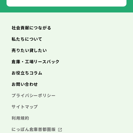
朝来市
高砂市
淡路市
川西市
宍粟市
小野市
加東市
三田市
たつの市
加西市
丹波篠山市
養父市
丹波市
南あわじ市
朝来市
淡路市
宍粟市
加東市
たつの市
社会貢献につながる
私たちについて
売りたい貸したい
倉庫・工場リースバック
お役立ちコラム
お問い合わせ
プライバシーポリシー
サイトマップ
利用規約
にっぽん倉庫首都圏版