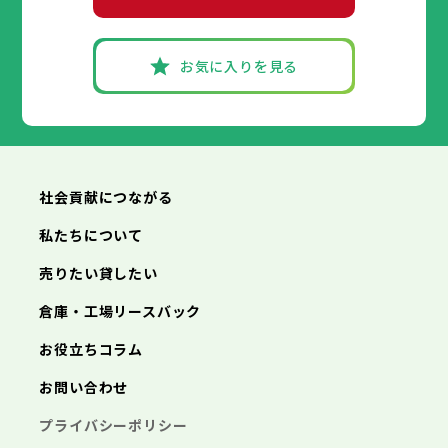
丹波篠山市
加古川市
神戸市
姫路市
赤穂市
養父市
尼崎市
西脇市
丹波市
明石市
宝塚市
南あわじ市
西宮市
三木市
兵庫県
朝来市
高砂市
洲本市
淡路市
川西市
芦屋市
宍粟市
小野市
伊丹市
加東市
三田市
相生市
たつの市
加西市
豊岡市
丹波篠山市
加古川市
神戸市
姫路市
赤穂市
養父市
尼崎市
西脇市
丹波市
明石市
宝塚市
南あわじ市
西宮市
三木市
お気に入りを見る
朝来市
高砂市
洲本市
淡路市
川西市
芦屋市
宍粟市
小野市
伊丹市
加東市
三田市
相生市
たつの市
加西市
豊岡市
丹波篠山市
加古川市
赤穂市
養父市
西脇市
丹波市
宝塚市
南あわじ市
三木市
朝来市
高砂市
淡路市
川西市
宍粟市
小野市
加東市
三田市
たつの市
加西市
丹波篠山市
養父市
丹波市
南あわじ市
朝来市
淡路市
宍粟市
加東市
たつの市
社会貢献につながる
私たちについて
売りたい貸したい
倉庫・工場リースバック
お役立ちコラム
お問い合わせ
プライバシーポリシー