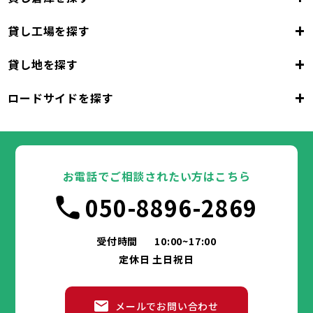
+
貸し工場を探す
大阪府
+
貸し地を探す
大阪市
堺市
岸和田市
豊中市
池田市
大阪府
吹田市
泉大津市
高槻市
貝塚市
守口市
+
ロードサイドを探す
枚方市
大阪市
茨木市
堺市
岸和田市
八尾市
泉佐野市
豊中市
池田市
富田林市
大阪府
寝屋川市
吹田市
泉大津市
河内長野市
高槻市
松原市
貝塚市
大東市
守口市
和泉市
箕面市
枚方市
大阪市
柏原市
茨木市
堺市
岸和田市
羽曳野市
八尾市
泉佐野市
豊中市
門真市
池田市
摂津市
富田林市
大阪府
高石市
寝屋川市
吹田市
藤井寺市
泉大津市
河内長野市
東大阪市
高槻市
松原市
貝塚市
泉南市
大東市
守口市
四條畷市
和泉市
交野市
箕面市
枚方市
大阪市
大阪狭山市
柏原市
茨木市
堺市
岸和田市
羽曳野市
八尾市
阪南市
泉佐野市
豊中市
門真市
池田市
摂津市
富田林市
お電話でご相談されたい方はこちら
高石市
寝屋川市
吹田市
藤井寺市
泉大津市
河内長野市
東大阪市
高槻市
松原市
貝塚市
泉南市
大東市
守口市
四條畷市
和泉市
050-8896-2869
交野市
箕面市
枚方市
大阪狭山市
柏原市
茨木市
羽曳野市
八尾市
阪南市
泉佐野市
門真市
摂津市
富田林市
兵庫県
高石市
寝屋川市
藤井寺市
河内長野市
東大阪市
松原市
泉南市
大東市
四條畷市
和泉市
交野市
箕面市
大阪狭山市
柏原市
羽曳野市
阪南市
門真市
摂津市
受付時間
10:00~17:00
神戸市
姫路市
尼崎市
明石市
西宮市
兵庫県
高石市
藤井寺市
東大阪市
泉南市
四條畷市
定休日 土日祝日
洲本市
芦屋市
伊丹市
相生市
豊岡市
交野市
大阪狭山市
阪南市
加古川市
神戸市
姫路市
赤穂市
尼崎市
西脇市
明石市
宝塚市
西宮市
三木市
兵庫県
高砂市
洲本市
川西市
芦屋市
小野市
伊丹市
三田市
相生市
加西市
豊岡市
メールでお問い合わせ