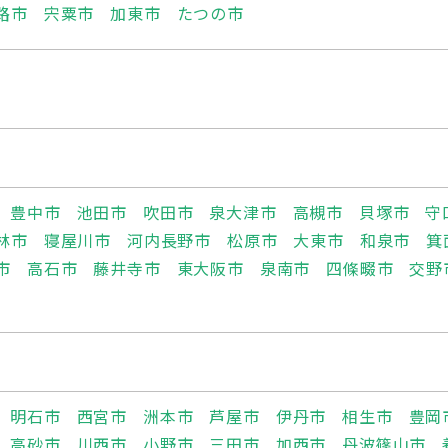
路市
宍粟市
加東市
たつの市
豊中市
池田市
吹田市
泉大津市
高槻市
貝塚市
守
林市
寝屋川市
河内長野市
松原市
大東市
和泉市
箕
市
高石市
藤井寺市
東大阪市
泉南市
四條畷市
交野
明石市
西宮市
洲本市
芦屋市
伊丹市
相生市
豊岡
高砂市
川西市
小野市
三田市
加西市
丹波篠山市