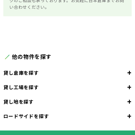
クのご相談も承っております。お気軽に日本倉庫までお問
い合わせください。
他の物件を探す
+
貸し倉庫を探す
+
貸し工場を探す
大阪府
+
貸し地を探す
大阪市
堺市
岸和田市
豊中市
池田市
大阪府
吹田市
泉大津市
高槻市
貝塚市
守口市
+
ロードサイドを探す
枚方市
大阪市
茨木市
堺市
岸和田市
八尾市
泉佐野市
豊中市
池田市
富田林市
大阪府
寝屋川市
吹田市
泉大津市
河内長野市
高槻市
松原市
貝塚市
大東市
守口市
和泉市
箕面市
枚方市
大阪市
柏原市
茨木市
堺市
岸和田市
羽曳野市
八尾市
泉佐野市
豊中市
門真市
池田市
摂津市
富田林市
大阪府