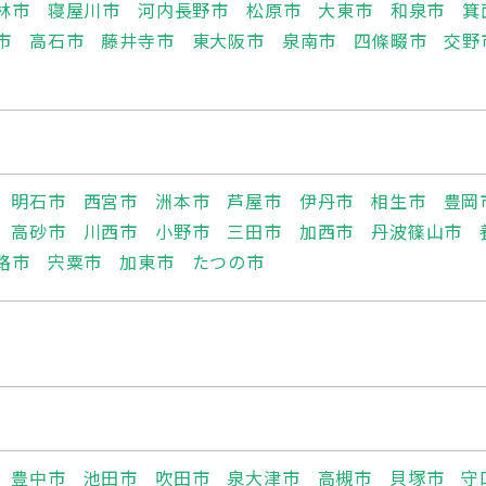
林市
寝屋川市
河内長野市
松原市
大東市
和泉市
箕
市
高石市
藤井寺市
東大阪市
泉南市
四條畷市
交野
明石市
西宮市
洲本市
芦屋市
伊丹市
相生市
豊岡
高砂市
川西市
小野市
三田市
加西市
丹波篠山市
路市
宍粟市
加東市
たつの市
豊中市
池田市
吹田市
泉大津市
高槻市
貝塚市
守