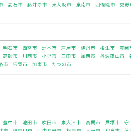
市
高石市
藤井寺市
東大阪市
泉南市
四條畷市
交野
明石市
西宮市
洲本市
芦屋市
伊丹市
相生市
豊岡
高砂市
川西市
小野市
三田市
加西市
丹波篠山市
路市
宍粟市
加東市
たつの市
豊中市
池田市
吹田市
泉大津市
高槻市
貝塚市
守
林市
寝屋川市
河内長野市
松原市
大東市
和泉市
箕