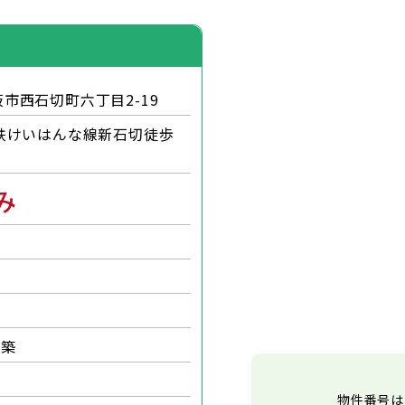
市西石切町六丁目2-19
鉄けいはんな線新石切徒歩
み
月築
物件番号は