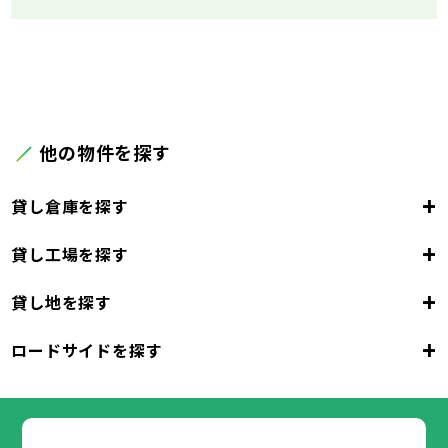
他の物件を探す
+
貸し倉庫を探す
+
貸し工場を探す
大阪府
+
貸し地を探す
大阪市
堺市
岸和田市
豊中市
池田市
大阪府
吹田市
泉大津市
高槻市
貝塚市
守口市
+
ロードサイドを探す
枚方市
大阪市
茨木市
堺市
岸和田市
八尾市
泉佐野市
豊中市
池田市
富田林市
大阪府
寝屋川市
吹田市
泉大津市
河内長野市
高槻市
松原市
貝塚市
大東市
守口市
和泉市
箕面市
枚方市
大阪市
柏原市
茨木市
堺市
岸和田市
羽曳野市
八尾市
泉佐野市
豊中市
門真市
池田市
摂津市
富田林市
大阪府
高石市
寝屋川市
吹田市
藤井寺市
泉大津市
河内長野市
東大阪市
高槻市
松原市
貝塚市
泉南市
大東市
守口市
四條畷市
和泉市