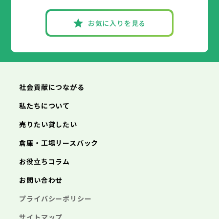
朝来市
高砂市
洲本市
淡路市
川西市
芦屋市
宍粟市
小野市
伊丹市
加東市
三田市
相生市
たつの市
加西市
豊岡市
丹波篠山市
加古川市
神戸市
姫路市
赤穂市
養父市
尼崎市
西脇市
丹波市
明石市
宝塚市
南あわじ市
西宮市
三木市
お気に入りを見る
朝来市
高砂市
洲本市
淡路市
川西市
芦屋市
宍粟市
小野市
伊丹市
加東市
三田市
相生市
たつの市
加西市
豊岡市
丹波篠山市
加古川市
赤穂市
養父市
西脇市
丹波市
宝塚市
南あわじ市
三木市
朝来市
高砂市
淡路市
川西市
宍粟市
小野市
加東市
三田市
たつの市
加西市
丹波篠山市
養父市
丹波市
南あわじ市
朝来市
淡路市
宍粟市
加東市
たつの市
社会貢献につながる
私たちについて
売りたい貸したい
倉庫・工場リースバック
お役立ちコラム
お問い合わせ
プライバシーポリシー
サイトマップ