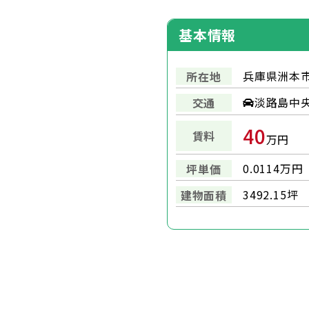
基本情報
兵庫県洲本市
所在地
淡路島中央ｽ
交通
40
賃料
万円
0.0114万円
坪単価
3492.15坪
建物面積