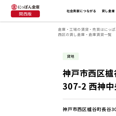
社会貢献につながる
貸し倉庫
関西版
倉庫・工場の賃貸・売買はにっぽ
西区の賃し倉庫・倉庫賃貸一覧
貸地
神戸市西区櫨
307-2 西神
神戸市西区櫨谷町長谷30