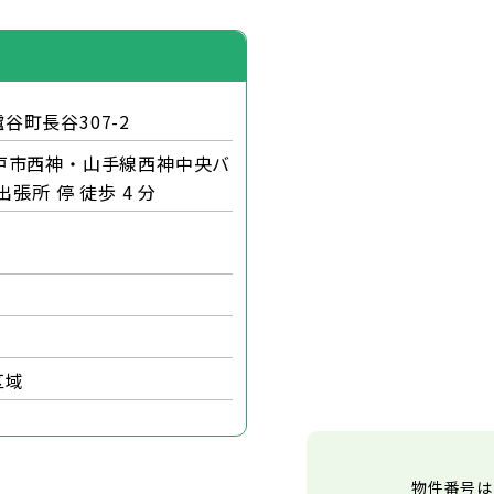
谷町長谷307-2
戸市西神・山手線西神中央バ
出張所 停 徒歩 4 分
区域
物件番号は