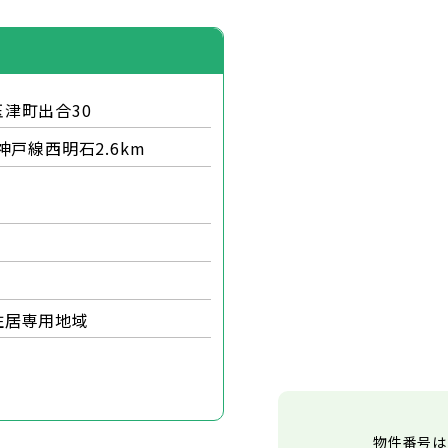
津町出合30
神戸線西明石2.6km
住居専用地域
物件番号は