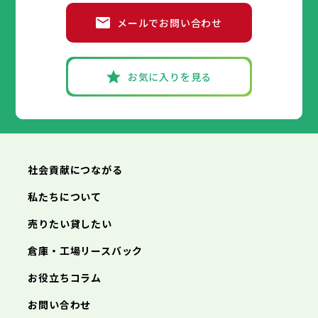
高砂市
洲本市
川西市
芦屋市
小野市
伊丹市
三田市
相生市
加西市
豊岡市
メールでお問い合わせ
丹波篠山市
加古川市
神戸市
姫路市
赤穂市
養父市
尼崎市
西脇市
丹波市
明石市
宝塚市
南あわじ市
西宮市
三木市
兵庫県
朝来市
高砂市
洲本市
淡路市
川西市
芦屋市
宍粟市
小野市
伊丹市
加東市
三田市
相生市
たつの市
加西市
豊岡市
丹波篠山市
加古川市
神戸市
姫路市
赤穂市
養父市
尼崎市
西脇市
丹波市
明石市
宝塚市
南あわじ市
西宮市
三木市
お気に入りを見る
朝来市
高砂市
洲本市
淡路市
川西市
芦屋市
宍粟市
小野市
伊丹市
加東市
三田市
相生市
たつの市
加西市
豊岡市
丹波篠山市
加古川市
赤穂市
養父市
西脇市
丹波市
宝塚市
南あわじ市
三木市
朝来市
高砂市
淡路市
川西市
宍粟市
小野市
加東市
三田市
たつの市
加西市
丹波篠山市
養父市
丹波市
南あわじ市
朝来市
淡路市
宍粟市
加東市
たつの市
社会貢献につながる
私たちについて
売りたい貸したい
倉庫・工場リースバック
お役立ちコラム
お問い合わせ