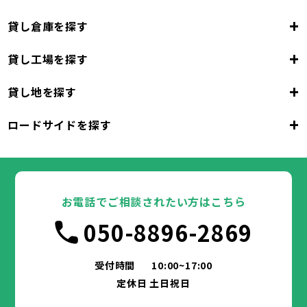
+
貸し倉庫を探す
+
貸し工場を探す
大阪府
+
貸し地を探す
大阪市
堺市
岸和田市
豊中市
池田市
大阪府
吹田市
泉大津市
高槻市
貝塚市
守口市
+
ロードサイドを探す
枚方市
大阪市
茨木市
堺市
岸和田市
八尾市
泉佐野市
豊中市
池田市
富田林市
大阪府
寝屋川市
吹田市
泉大津市
河内長野市
高槻市
松原市
貝塚市
大東市
守口市
和泉市
箕面市
枚方市
大阪市
柏原市
茨木市
堺市
岸和田市
羽曳野市
八尾市
泉佐野市
豊中市
門真市
池田市
摂津市
富田林市
大阪府
高石市
寝屋川市
吹田市
藤井寺市
泉大津市
河内長野市
東大阪市
高槻市
松原市
貝塚市
泉南市
大東市
守口市
四條畷市
和泉市
交野市
箕面市
枚方市
大阪市
大阪狭山市
柏原市
茨木市
堺市
岸和田市
羽曳野市
八尾市
阪南市
泉佐野市
豊中市
門真市
池田市
摂津市
富田林市
お電話でご相談されたい方はこちら
高石市
寝屋川市
吹田市
藤井寺市
泉大津市
河内長野市
東大阪市
高槻市
松原市
貝塚市
泉南市
大東市
守口市
四條畷市
和泉市
050-8896-2869
交野市
箕面市
枚方市
大阪狭山市
柏原市
茨木市
羽曳野市
八尾市
阪南市
泉佐野市
門真市
摂津市
富田林市
兵庫県
高石市
寝屋川市
藤井寺市
河内長野市
東大阪市
松原市
泉南市
大東市
四條畷市
和泉市
交野市
箕面市
大阪狭山市
柏原市
羽曳野市
阪南市
門真市
摂津市
受付時間
10:00~17:00
神戸市
姫路市
尼崎市
明石市
西宮市
兵庫県
高石市
藤井寺市
東大阪市
泉南市
四條畷市
定休日 土日祝日
洲本市
芦屋市
伊丹市
相生市
豊岡市
交野市
大阪狭山市
阪南市
加古川市
神戸市
姫路市
赤穂市
尼崎市
西脇市
明石市
宝塚市
西宮市
三木市
兵庫県