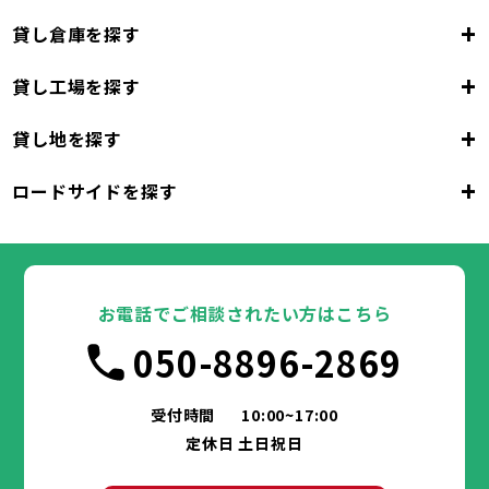
+
貸し倉庫を探す
+
貸し工場を探す
大阪府
+
貸し地を探す
大阪市
堺市
岸和田市
豊中市
池田市
大阪府
吹田市
泉大津市
高槻市
貝塚市
守口市
+
ロードサイドを探す
枚方市
大阪市
茨木市
堺市
岸和田市
八尾市
泉佐野市
豊中市
池田市
富田林市
大阪府
寝屋川市
吹田市
泉大津市
河内長野市
高槻市
松原市
貝塚市
大東市
守口市
和泉市
箕面市
枚方市
大阪市
柏原市
茨木市
堺市
岸和田市
羽曳野市
八尾市
泉佐野市
豊中市
門真市
池田市
摂津市
富田林市
大阪府
高石市
寝屋川市
吹田市
藤井寺市
泉大津市
河内長野市
東大阪市
高槻市
松原市
貝塚市
泉南市
大東市
守口市
四條畷市
和泉市
交野市
箕面市
枚方市
大阪市
大阪狭山市
柏原市
茨木市
堺市
岸和田市
羽曳野市
八尾市
阪南市
泉佐野市
豊中市
門真市
池田市
摂津市
富田林市
お電話でご相談されたい方はこちら
高石市
寝屋川市
吹田市
藤井寺市
泉大津市
河内長野市
東大阪市
高槻市
松原市
貝塚市
泉南市
大東市
守口市
四條畷市
和泉市
050-8896-2869
交野市
箕面市
枚方市
大阪狭山市
柏原市
茨木市
羽曳野市
八尾市
阪南市
泉佐野市
門真市
摂津市
富田林市
兵庫県
高石市
寝屋川市
藤井寺市
河内長野市
東大阪市
松原市
泉南市
大東市
四條畷市
和泉市
交野市
箕面市
大阪狭山市
柏原市
羽曳野市
阪南市
門真市
摂津市
受付時間
10:00~17:00
神戸市
姫路市
尼崎市
明石市
西宮市
兵庫県
高石市
藤井寺市
東大阪市
泉南市
四條畷市
定休日 土日祝日
洲本市
芦屋市
伊丹市
相生市
豊岡市
交野市
大阪狭山市
阪南市
加古川市
神戸市
姫路市
赤穂市
尼崎市
西脇市
明石市
宝塚市
西宮市
三木市
兵庫県