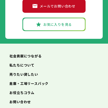
高砂市
洲本市
川西市
芦屋市
小野市
伊丹市
三田市
相生市
加西市
豊岡市
メールでお問い合わせ
丹波篠山市
加古川市
神戸市
姫路市
赤穂市
養父市
尼崎市
西脇市
丹波市
明石市
宝塚市
南あわじ市
西宮市
三木市
兵庫県
朝来市
高砂市
洲本市
淡路市
川西市
芦屋市
宍粟市
小野市
伊丹市
加東市
三田市
相生市
たつの市
加西市
豊岡市
丹波篠山市
加古川市
神戸市
姫路市
赤穂市
養父市
尼崎市
西脇市
丹波市
明石市
宝塚市
南あわじ市
西宮市
三木市
お気に入りを見る
朝来市
高砂市
洲本市
淡路市
川西市
芦屋市
宍粟市
小野市
伊丹市
加東市
三田市
相生市
たつの市
加西市
豊岡市
丹波篠山市
加古川市
赤穂市
養父市
西脇市
丹波市
宝塚市
南あわじ市
三木市
朝来市
高砂市
淡路市
川西市
宍粟市
小野市
加東市
三田市
たつの市
加西市
丹波篠山市
養父市
丹波市
南あわじ市
朝来市
淡路市
宍粟市
加東市
たつの市
社会貢献につながる
私たちについて
売りたい貸したい
倉庫・工場リースバック
お役立ちコラム
お問い合わせ