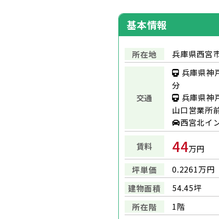
基本情報
兵庫県西宮市
所在地
兵庫県神
分
兵庫県神
交通
山口営業所前 
西宮北イ
44
賃料
万円
0.2261万円
坪単価
54.45坪
建物面積
1階
所在階