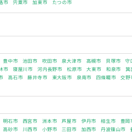
路市
宍粟市
加東市
たつの市
豊中市
池田市
吹田市
泉大津市
高槻市
貝塚市
守
林市
寝屋川市
河内長野市
松原市
大東市
和泉市
箕
市
高石市
藤井寺市
東大阪市
泉南市
四條畷市
交野
明石市
西宮市
洲本市
芦屋市
伊丹市
相生市
豊岡
高砂市
川西市
小野市
三田市
加西市
丹波篠山市