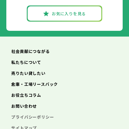
朝来市
高砂市
洲本市
淡路市
川西市
芦屋市
宍粟市
小野市
伊丹市
加東市
三田市
相生市
たつの市
加西市
豊岡市
丹波篠山市
加古川市
神戸市
姫路市
赤穂市
養父市
尼崎市
西脇市
丹波市
明石市
宝塚市
南あわじ市
西宮市
三木市
お気に入りを見る
朝来市
高砂市
洲本市
淡路市
川西市
芦屋市
宍粟市
小野市
伊丹市
加東市
三田市
相生市
たつの市
加西市
豊岡市
丹波篠山市
加古川市
赤穂市
養父市
西脇市
丹波市
宝塚市
南あわじ市
三木市
朝来市
高砂市
淡路市
川西市
宍粟市
小野市
加東市
三田市
たつの市
加西市
丹波篠山市
養父市
丹波市
南あわじ市
朝来市
淡路市
宍粟市
加東市
たつの市
社会貢献につながる
私たちについて
売りたい貸したい
倉庫・工場リースバック
お役立ちコラム
お問い合わせ
プライバシーポリシー
サイトマップ