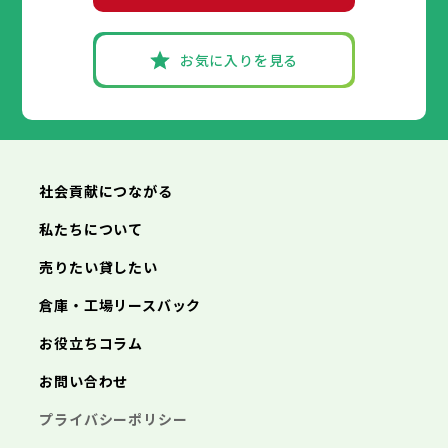
朝来市
高砂市
洲本市
淡路市
川西市
芦屋市
宍粟市
小野市
伊丹市
加東市
三田市
相生市
たつの市
加西市
豊岡市
丹波篠山市
加古川市
神戸市
姫路市
赤穂市
養父市
尼崎市
西脇市
丹波市
明石市
宝塚市
南あわじ市
西宮市
三木市
お気に入りを見る
朝来市
高砂市
洲本市
淡路市
川西市
芦屋市
宍粟市
小野市
伊丹市
加東市
三田市
相生市
たつの市
加西市
豊岡市
丹波篠山市
加古川市
赤穂市
養父市
西脇市
丹波市
宝塚市
南あわじ市
三木市
朝来市
高砂市
淡路市
川西市
宍粟市
小野市
加東市
三田市
たつの市
加西市
丹波篠山市
養父市
丹波市
南あわじ市
朝来市
淡路市
宍粟市
加東市
たつの市
社会貢献につながる
私たちについて
売りたい貸したい
倉庫・工場リースバック
お役立ちコラム
お問い合わせ
プライバシーポリシー