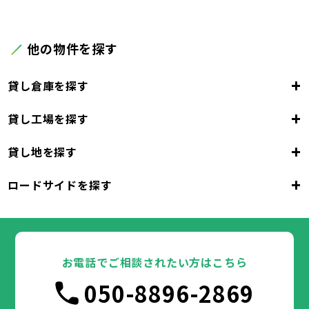
他の物件を探す
+
貸し倉庫を探す
+
貸し工場を探す
大阪府
+
貸し地を探す
大阪市
堺市
岸和田市
豊中市
池田市
大阪府
吹田市
泉大津市
高槻市
貝塚市
守口市
+
ロードサイドを探す
枚方市
大阪市
茨木市
堺市
岸和田市
八尾市
泉佐野市
豊中市
池田市
富田林市
大阪府
寝屋川市
吹田市
泉大津市
河内長野市
高槻市
松原市
貝塚市
大東市
守口市
和泉市
箕面市
枚方市
大阪市
柏原市
茨木市
堺市
岸和田市
羽曳野市
八尾市
泉佐野市
豊中市
門真市
池田市
摂津市
富田林市
大阪府
高石市
寝屋川市
吹田市
藤井寺市
泉大津市
河内長野市
東大阪市
高槻市
松原市
貝塚市
泉南市
大東市
守口市
四條畷市
和泉市
交野市
箕面市
枚方市
大阪市
大阪狭山市
柏原市
茨木市
堺市
岸和田市
羽曳野市
八尾市
阪南市
泉佐野市
豊中市
門真市
池田市
摂津市
富田林市
お電話でご相談されたい方はこちら
高石市
寝屋川市
吹田市
藤井寺市
泉大津市
河内長野市
東大阪市
高槻市
松原市
貝塚市
泉南市
大東市
守口市
四條畷市
和泉市
050-8896-2869
交野市
箕面市
枚方市
大阪狭山市
柏原市
茨木市
羽曳野市
八尾市
阪南市
泉佐野市
門真市
摂津市
富田林市
兵庫県
高石市
寝屋川市
藤井寺市
河内長野市
東大阪市
松原市
泉南市
大東市
四條畷市
和泉市