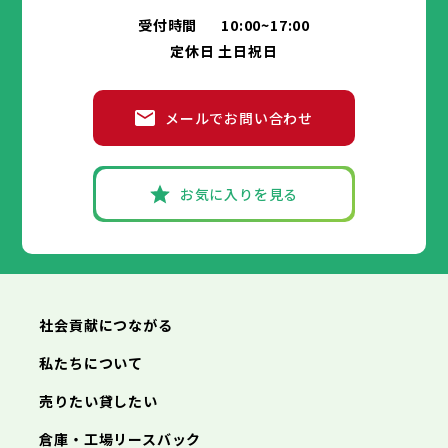
交野市
箕面市
大阪狭山市
柏原市
羽曳野市
阪南市
門真市
摂津市
受付時間
10:00~17:00
神戸市
姫路市
尼崎市
明石市
西宮市
兵庫県
高石市
藤井寺市
東大阪市
泉南市
四條畷市
定休日 土日祝日
洲本市
芦屋市
伊丹市
相生市
豊岡市
交野市
大阪狭山市
阪南市
加古川市
神戸市
姫路市
赤穂市
尼崎市
西脇市
明石市
宝塚市
西宮市
三木市
兵庫県
高砂市
洲本市
川西市
芦屋市
小野市
伊丹市
三田市
相生市
加西市
豊岡市
メールでお問い合わせ
丹波篠山市
加古川市
神戸市
姫路市
赤穂市
養父市
尼崎市
西脇市
丹波市
明石市
宝塚市
南あわじ市
西宮市
三木市
兵庫県
朝来市
高砂市
洲本市
淡路市
川西市
芦屋市
宍粟市
小野市
伊丹市
加東市
三田市
相生市
たつの市
加西市
豊岡市
丹波篠山市
加古川市
神戸市
姫路市
赤穂市
養父市
尼崎市
西脇市
丹波市
明石市
宝塚市
南あわじ市
西宮市
三木市
お気に入りを見る
朝来市
高砂市
洲本市
淡路市
川西市
芦屋市
宍粟市
小野市
伊丹市
加東市
三田市
相生市
たつの市
加西市
豊岡市
丹波篠山市
加古川市
赤穂市
養父市
西脇市
丹波市
宝塚市
南あわじ市
三木市
朝来市
高砂市
淡路市
川西市
宍粟市
小野市
加東市
三田市
たつの市
加西市
丹波篠山市
養父市
丹波市
南あわじ市
朝来市
淡路市
宍粟市
加東市
たつの市
社会貢献につながる
私たちについて
売りたい貸したい
倉庫・工場リースバック