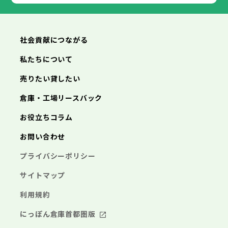
朝来市
高砂市
淡路市
川西市
宍粟市
小野市
加東市
三田市
たつの市
加西市
丹波篠山市
養父市
丹波市
南あわじ市
朝来市
淡路市
宍粟市
加東市
たつの市
社会貢献につながる
私たちについて
売りたい貸したい
倉庫・工場リースバック
お役立ちコラム
お問い合わせ
プライバシーポリシー
サイトマップ
利用規約
にっぽん倉庫首都圏版