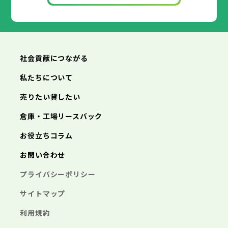
丹波篠山市
加古川市
赤穂市
養父市
西脇市
丹波市
宝塚市
南あわじ市
三木市
朝来市
高砂市
淡路市
川西市
宍粟市
小野市
加東市
三田市
たつの市
加西市
丹波篠山市
養父市
丹波市
南あわじ市
朝来市
淡路市
宍粟市
加東市
たつの市
社会貢献につながる
私たちについて
売りたい貸したい
倉庫・工場リースバック
お役立ちコラム
お問い合わせ
プライバシーポリシー
サイトマップ
利用規約