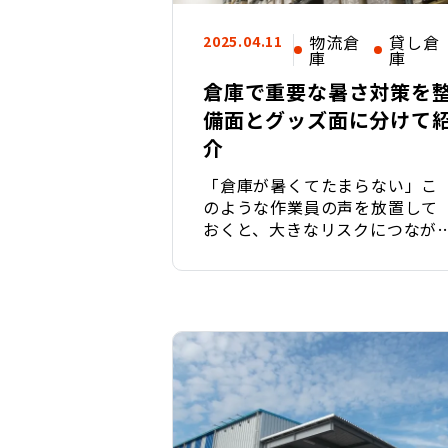
物流倉
貸し倉
2025.04.11
庫
庫
倉庫で重要な暑さ対策を
備面とグッズ面に分けて
介
「倉庫が暑くてたまらない」こ
のような作業員の声を放置して
おくと、大きなリスクにつなが
ことにお気づき